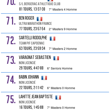
70.
S/l Bergerac Athletique Club
81 tours, 13:37:30
7° Masters 4 Homme
71.
BEN Roger
Ultra Marathon France
77 tours, 23:57:54
2° Masters 9 Homme
72.
SARTELLI Rodolphe
team pif capdenac
63 tours, 23:59:34
7° Masters 2 Homme
73.
VARAGNAT Sebastien
Non Licencié
29 tours, 4:47:00
6° Seniors Homme
74.
BABIN Johann
Non Licencié
22 tours, 2:11:42
6° Masters 0 Homme
75.
LAHITTE Jean Baptiste
Non Licencié
16 tours, 1:45:08
7° Masters 0 Homme