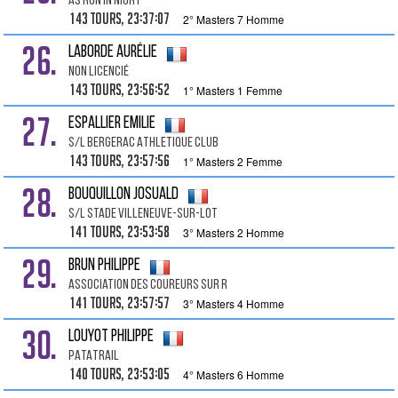
As Run In Niort
143 tours, 23:37:07
2° Masters 7 Homme
26.
LABORDE Aurélie
Non Licencié
143 tours, 23:56:52
1° Masters 1 Femme
27.
ESPALLIER Emilie
S/l Bergerac Athletique Club
143 tours, 23:57:56
1° Masters 2 Femme
28.
BOUQUILLON Josuald
S/l Stade Villeneuve-sur-lot
141 tours, 23:53:58
3° Masters 2 Homme
29.
BRUN Philippe
Association Des Coureurs Sur R
141 tours, 23:57:57
3° Masters 4 Homme
30.
LOUYOT Philippe
PATATRAIL
140 tours, 23:53:05
4° Masters 6 Homme