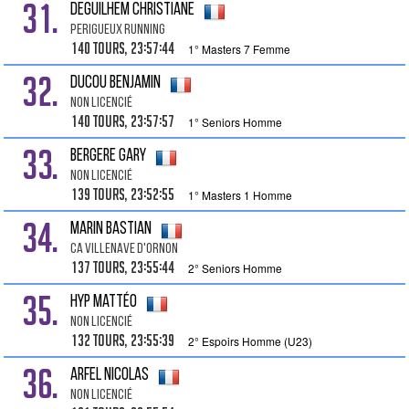
31.
DEGUILHEM Christiane
Perigueux Running
140 tours, 23:57:44
1° Masters 7 Femme
32.
DUCOU Benjamin
Non Licencié
140 tours, 23:57:57
1° Seniors Homme
33.
BERGERE Gary
Non Licencié
139 tours, 23:52:55
1° Masters 1 Homme
34.
MARIN Bastian
Ca Villenave D'ornon
137 tours, 23:55:44
2° Seniors Homme
35.
HYP Mattéo
Non Licencié
132 tours, 23:55:39
2° Espoirs Homme (U23)
36.
ARFEL Nicolas
Non Licencié