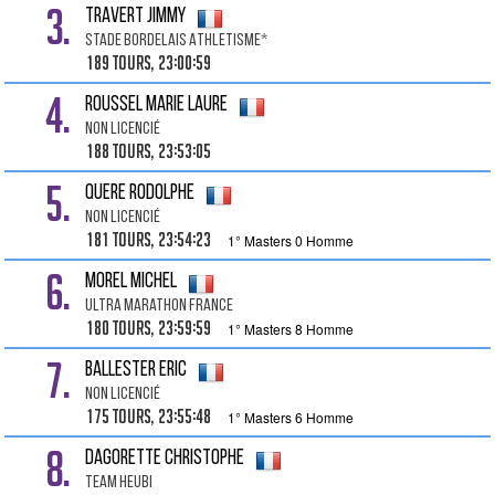
3.
TRAVERT Jimmy
Stade Bordelais Athletisme*
189 tours, 23:00:59
4.
ROUSSEL Marie Laure
Non Licencié
188 tours, 23:53:05
5.
QUERE Rodolphe
Non Licencié
181 tours, 23:54:23
1° Masters 0 Homme
6.
MOREL Michel
Ultra Marathon France
180 tours, 23:59:59
1° Masters 8 Homme
7.
BALLESTER Eric
Non Licencié
175 tours, 23:55:48
1° Masters 6 Homme
8.
DAGORETTE Christophe
Team Heubi