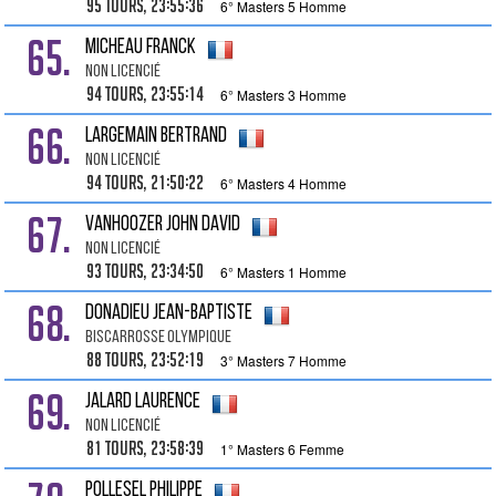
95 tours, 23:55:36
6° Masters 5 Homme
65.
MICHEAU Franck
Non Licencié
94 tours, 23:55:14
6° Masters 3 Homme
66.
LARGEMAIN Bertrand
Non Licencié
94 tours, 21:50:22
6° Masters 4 Homme
67.
VANHOOZER John David
Non Licencié
93 tours, 23:34:50
6° Masters 1 Homme
68.
DONADIEU Jean-baptiste
Biscarrosse Olympique
88 tours, 23:52:19
3° Masters 7 Homme
69.
JALARD Laurence
Non Licencié
81 tours, 23:58:39
1° Masters 6 Femme
POLLESEL Philippe