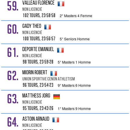
59.
VALLEAU Florence
Non Licencié
102 tours, 23:58:58
2° Masters 4 Femme
60.
GADY Theo
Non Licencié
100 tours, 23:56:57
5° Seniors Homme
61.
DEPORTE Emanuel
Non Licencié
98 tours, 23:59:28
5° Masters 1 Homme
62.
MIORIN Robert
Union Sportive Cenon Athletism
96 tours, 23:54:23
9° Masters 6 Homme
63.
MATTHESS Jorg
Non Licencié
95 tours, 23:43:26
1° Masters 9 Homme
64.
ASTOIN Arnaud
Non Licencié