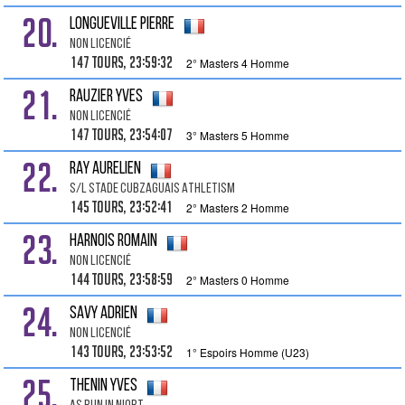
20.
LONGUEVILLE Pierre
Non Licencié
147 tours, 23:59:32
2° Masters 4 Homme
21.
RAUZIER Yves
Non Licencié
147 tours, 23:54:07
3° Masters 5 Homme
22.
RAY Aurelien
S/l Stade Cubzaguais Athletism
145 tours, 23:52:41
2° Masters 2 Homme
23.
HARNOIS Romain
Non Licencié
144 tours, 23:58:59
2° Masters 0 Homme
24.
SAVY Adrien
Non Licencié
143 tours, 23:53:52
1° Espoirs Homme (U23)
25.
THENIN Yves