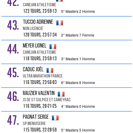
42.
Canejan Athletisme
123 tours, 23:59:13
5° Masters 2 Homme
43.
TUCCIO Adrienne
Non Licencié
120 tours, 23:57:34
2° Masters 7 Femme
44.
MEYER Lionel
Canejan Athletisme
118 tours, 23:59:13
3° Masters 1 Homme
45.
CADUC Joël
Ultra Marathon France
116 tours, 23:56:03
6° Masters 6 Homme
46.
RAUZIER Valentin
Js De St Sulpice Et Cameyrac
116 tours, 20:21:25
4° Masters 0 Homme
47.
PAGNAT Serge
SP.MENUISERIE
115 tours, 22:28:59
5° Masters 5 Homme