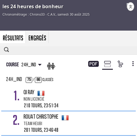
文
Résultats
Engagés
Course
24h_ind
24h_ind
75
/
86
Classés
1.
QI Ray
Non Licencié
210 tours, 23:51:34
2.
ROUAT Christophe
Team Heubi
201 tours, 23:46:48