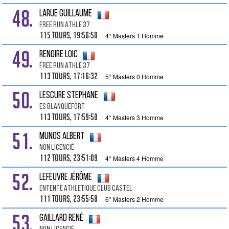
48.
LARUE Guillaume
Free Run Athle 37
115 tours, 19:56:50
4° Masters 1 Homme
49.
RENOIRE Loic
Free Run Athle 37
113 tours, 17:16:32
5° Masters 0 Homme
50.
LESCURE Stephane
Es Blanquefort
113 tours, 17:59:50
4° Masters 3 Homme
51.
MUNOS Albert
Non Licencié
112 tours, 23:51:09
4° Masters 4 Homme
52.
LEFEUVRE Jérôme
Entente Athletique Club Castel
111 tours, 23:55:58
6° Masters 2 Homme
53.
GAILLARD René