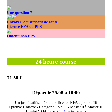
Une question ?
Envoyer le justificatif de santé
Licence FFA ou PPS
Obtenir son PPS
24 heure course
71.50 €
Départ le 29/08 à 10:00
Un justificatif santé ou une licence
FFA
à jour suffit
Épreuve Unisexe - Catégorie ES SE - Master 0 à Master 10
Limité à 116 dossards.
Les inscrits ➔