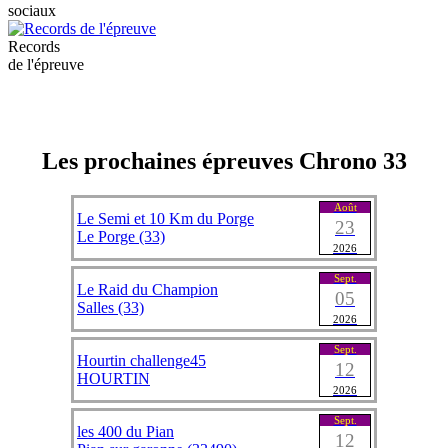
sociaux
Records
de l'épreuve
Les prochaines épreuves Chrono 33
Août
Le Semi et 10 Km du Porge
23
Le Porge (33)
2026
Sept.
Le Raid du Champion
05
Salles (33)
2026
Sept.
Hourtin challenge45
12
HOURTIN
2026
Sept.
les 400 du Pian
12